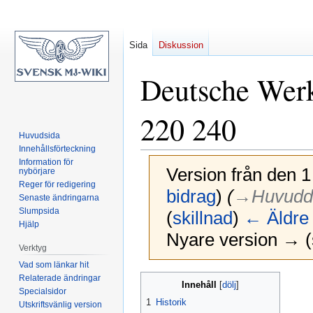
Sida
Diskussion
Deutsche Wer
220 240
Huvudsida
Innehållsförteckning
Information för
Version från den 1
nybörjare
Reger för redigering
bidrag
)
(
→‎Huvudd
Senaste ändringarna
Slumpsida
(
skillnad
)
← Äldre 
Hjälp
Nyare version → (s
Verktyg
Vad som länkar hit
Relaterade ändringar
Hoppa
Hoppa
Innehåll
Specialsidor
till
till
1
Historik
Utskriftsvänlig version
navigering
sök