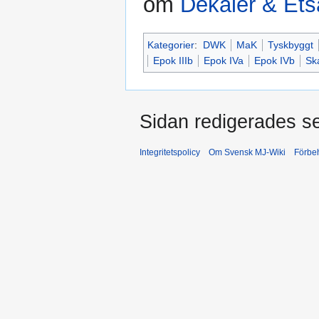
om
Dekaler & Ets
Kategorier
:
DWK
MaK
Tyskbyggt
Epok IIIb
Epok IVa
Epok IVb
Sk
Sidan redigerades se
Integritetspolicy
Om Svensk MJ-Wiki
Förbeh