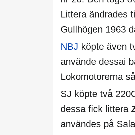
Littera ändrades ti
Gullhögen 1963 där
NBJ
köpte även t
använde dessai bå
Lokomotorerna sål
SJ köpte två 220
dessa fick littera
användes på Sala-