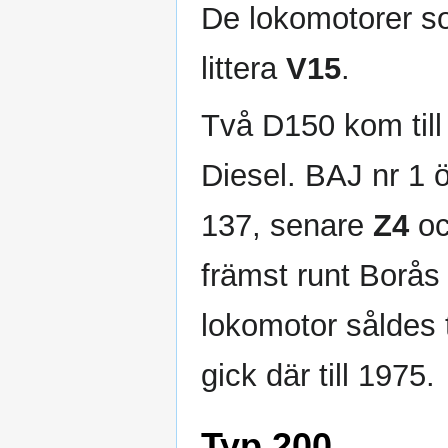
De lokomotorer so
littera
V15
.
Två D150 kom till 
Diesel. BAJ nr 1 ö
137, senare
Z4
och
främst runt Borås
lokomotor såldes t
gick där till 1975.
Typ 200