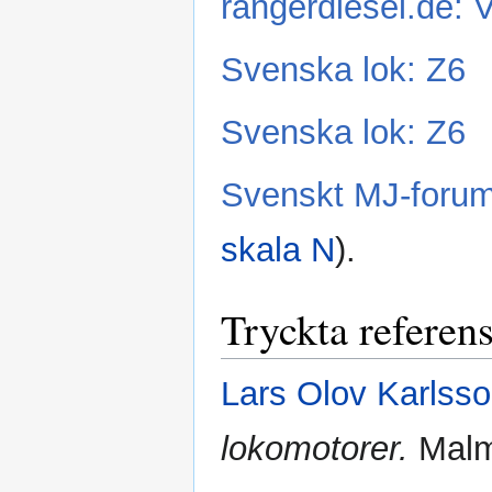
rangerdiesel.de: 
Svenska lok: Z6
Svenska lok: Z6
Svenskt MJ-forum:
skala N
).
Tryckta referen
Lars Olov Karlss
lokomotorer.
Malmö