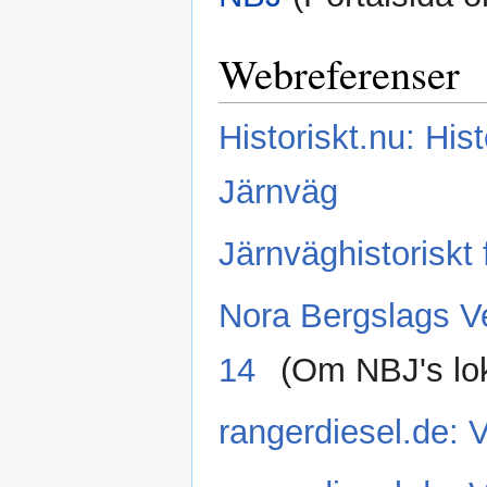
Webreferenser
Historiskt.nu: Hi
Järnväg
Järnväghistoriskt
Nora Bergslags V
14
(Om NBJ's lok
rangerdiesel.de: 