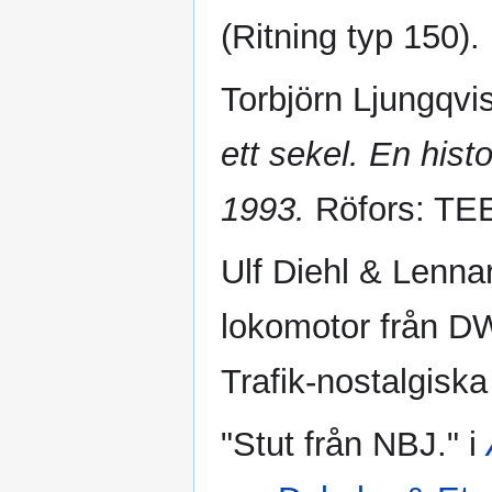
(Ritning typ 150).
Torbjörn Ljungqvi
ett sekel. En his
1993.
Röfors: TEE
Ulf Diehl & Lenna
lokomotor från D
Trafik-nostalgisk
"Stut från NBJ." i