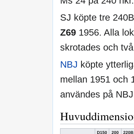
Ms 24 på 240 hkr.
SJ köpte tre 240B
Z69
1956. Alla lo
skrotades och två 
NBJ
köpte ytterli
mellan 1951 och 19
användes på NBJ t
Huvuddimensio
D150
200
220B