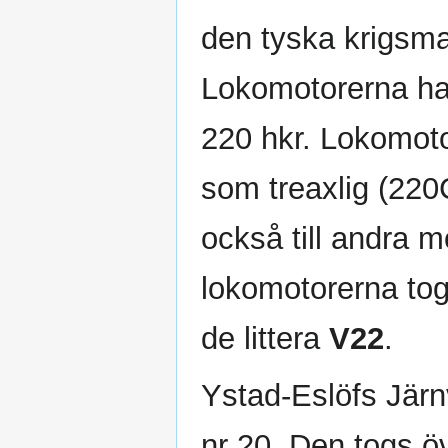
den tyska krigsma
Lokomotorerna h
220 hkr. Lokomoto
som treaxlig (22
också till andra 
lokomotorerna to
de littera
V22
.
Ystad-Eslöfs Jär
nr 20. Den togs ö