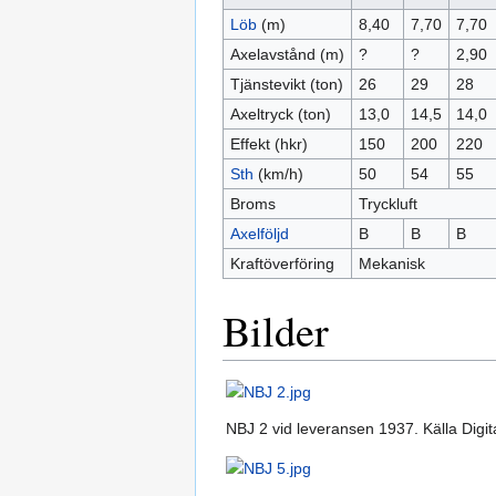
Löb
(m)
8,40
7,70
7,70
Axelavstånd (m)
?
?
2,90
Tjänstevikt (ton)
26
29
28
Axeltryck (ton)
13,0
14,5
14,0
Effekt (hkr)
150
200
220
Sth
(km/h)
50
54
55
Broms
Tryckluft
Axelföljd
B
B
B
Kraftöverföring
Mekanisk
Bilder
NBJ 2 vid leveransen 1937. Källa Di