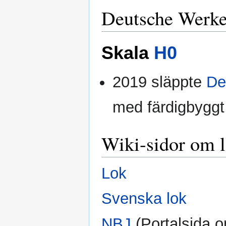
Deutsche Werke
Skala
H0
2019 släppte
De
med färdigbyggt
Wiki-sidor om 
Lok
Svenska lok
NBJ
(Portalsida 