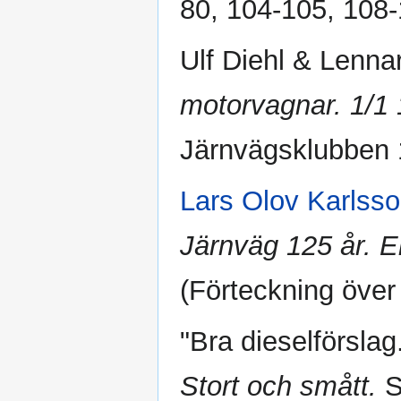
80, 104-105, 108-
Ulf Diehl & Lenna
motorvagnar. 1/1
Järnvägsklubben 
Lars Olov Karlss
Järnväg 125 år. En
(Förteckning över
"Bra dieselförslag.
Stort och smått.
S