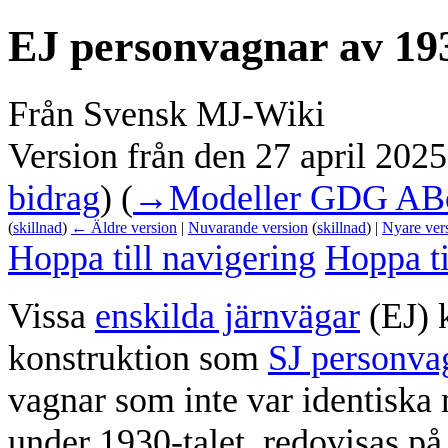
EJ personvagnar av 19
Från Svensk MJ-Wiki
Version från den 27 april 2025
bidrag
)
(
→‎Modeller GDG AB
(
skillnad
)
← Äldre version
|
Nuvarande version
(
skillnad
) |
Nyare ver
Hoppa till navigering
Hoppa ti
Vissa
enskilda järnvägar
(EJ) 
konstruktion som
SJ personva
vagnar som inte var identiska
under 1930-talet, redovisas på