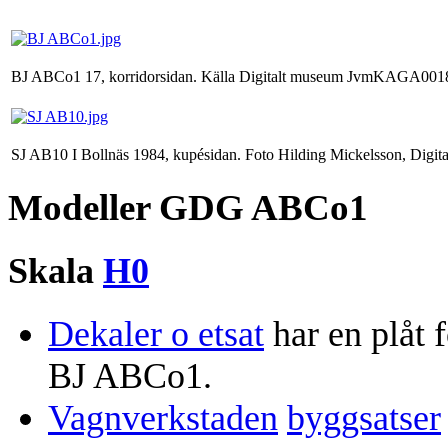
BJ ABCo1 17, korridorsidan. Källa Digitalt museum JvmKAGA001
SJ AB10 I Bollnäs 1984, kupésidan. Foto Hilding Mickelsson, Di
Modeller GDG ABCo1
Skala
H0
Dekaler o etsat
har en plåt 
BJ ABCo1.
Vagnverkstaden
byggsatser