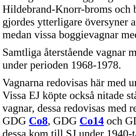
Hildebrand-Knorr-broms och bu
gjordes ytterligare översyner 
medan vissa boggievagnar med 
Samtliga återstående vagnar me
under perioden 1968-1978.
Vagnarna redovisas här med urs
Vissa EJ köpte också nitade s
vagnar, dessa redovisas med r
GDG
Co8
, GDG
Co14
och G
dessa kom till SJ under 1940-t