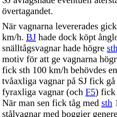
övertagandet.
När vagnarna levererades gick 
km/h.
BJ
hade dock köpt ång
snälltågsvagnar hade högre
st
motiv för att ge vagnarna hög
fick sth 100 km/h behövdes en 
tvåaxliga vagnar på SJ fick g
fyraxliga vagnar (och
F5
) fic
När man sen fick tåg med
sth
1
stålvagnar med boggier genere