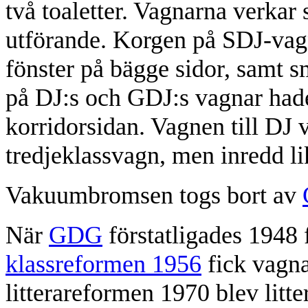
två toaletter. Vagnarna verkar 
utförande. Korgen på SDJ-vagn
fönster på bägge sidor, samt 
på DJ:s och GDJ:s vagnar hade
korridorsidan. Vagnen till DJ
tredjeklassvagn, men inredd l
Vakuumbromsen togs bort av
När
GDG
förstatligades 1948 
klassreformen 1956
fick vagna
litterareformen 1970 blev litt