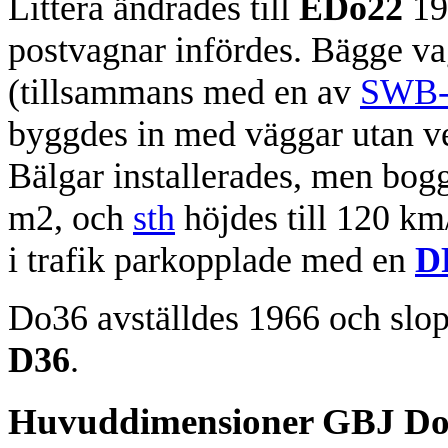
Littera ändrades till
EDo22
194
postvagnar infördes. Bägge v
(tillsammans med en av
SWB-
byggdes in med väggar utan ves
Bälgar installerades, men bogg
m2, och
sth
höjdes till 120 km/
i trafik parkopplade med en
D
Do36 avställdes 1966 och slop
D36
.
Huvuddimensioner GBJ D