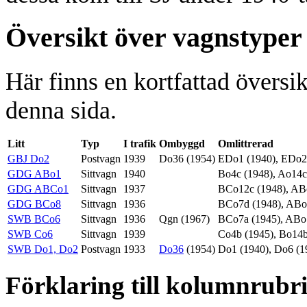
Översikt över vagnstyper
Här finns en kortfattad översi
denna sida.
Litt
Typ
I trafik
Ombyggd
Omlittrerad
GBJ Do2
Postvagn
1939
Do36 (1954)
EDo1 (1940), EDo22
GDG ABo1
Sittvagn
1940
Bo4c (1948), Ao14c
GDG ABCo1
Sittvagn
1937
BCo12c (1948), AB
GDG BCo8
Sittvagn
1936
BCo7d (1948), ABo
SWB BCo6
Sittvagn
1936
Qgn (1967)
BCo7a (1945), ABo
SWB Co6
Sittvagn
1939
Co4b (1945), Bo14b
SWB Do1, Do2
Postvagn
1933
Do36
(1954)
Do1 (1940), Do6 (1
Förklaring till kolumnrubr