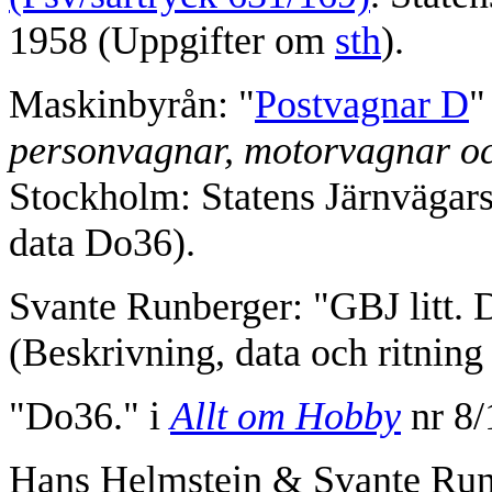
1958 (Uppgifter om
sth
).
Maskinbyrån: "
Postvagnar D
"
personvagnar, motorvagnar oc
Stockholm: Statens Järnvägars
data Do36).
Svante Runberger: "GBJ litt. 
(Beskrivning, data och ritnin
"Do36." i
Allt om Hobby
nr 8/
Hans Helmstein & Svante Run