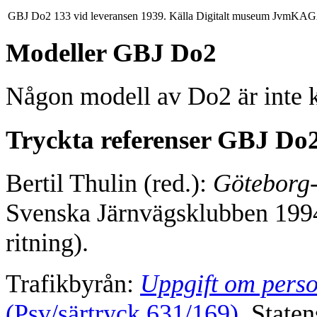
GBJ Do2 133 vid leveransen 1939. Källa Digitalt museum JvmK
Modeller GBJ Do2
Någon modell av Do2 är inte 
Tryckta referenser GBJ Do
Bertil Thulin (red.):
Göteborg
Svenska Järnvägsklubben 1994
ritning).
Trafikbyrån:
Uppgift om perso
(Psv/särtryck 631/169)
. State