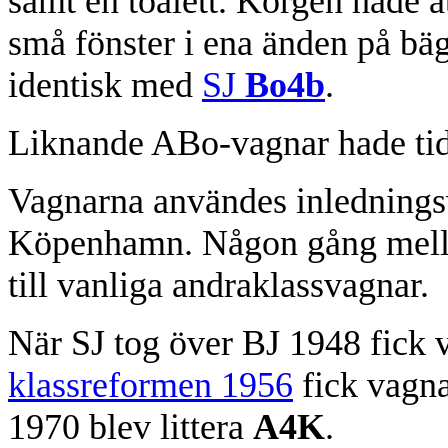
samt en toalett. Korgen hade åt
små fönster i ena änden på bäg
identisk med
SJ
Bo4b
.
Liknande ABo-vagnar hade tidi
Vagnarna användes inledningsv
Köpenhamn. Någon gång mella
till vanliga andraklassvagnar.
När SJ tog över BJ 1948 fick 
klassreformen 1956
fick vagna
1970 blev littera
A4K
.