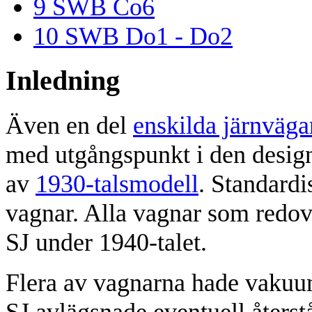
9
SWB Co6
10
SWB Do1 - Do2
Inledning
Även en del
enskilda järnväga
med utgångspunkt i den desig
av
1930-talsmodell
. Standardi
vagnar. Alla vagnar som redov
SJ under 1940-talet.
Flera av vagnarna hade vakuum
SJ avlägsnade eventuell åter