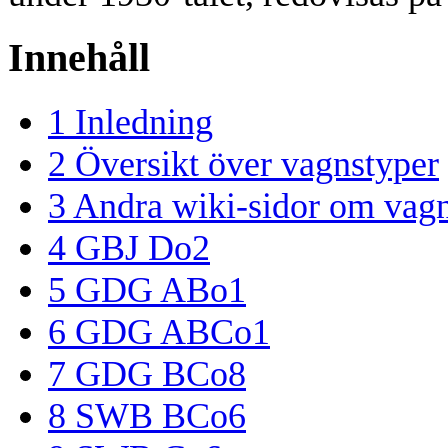
Innehåll
1
Inledning
2
Översikt över vagnstyper
3
Andra wiki-sidor om vag
4
GBJ Do2
5
GDG ABo1
6
GDG ABCo1
7
GDG BCo8
8
SWB BCo6