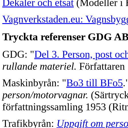
Dekaler och etsat
(Modeller i 
Vagnverkstaden.eu: Vagnsbygg
Tryckta referenser GDG A
GDG: "
Del 3. Person, post oc
rullande materiel.
Författaren
Maskinbyrån: "
Bo3 till BFo5
.
person/motorvagnar.
(Särtryck
författningssamling 1953 (Ritn
Trafikbyrån:
Uppgift om perso