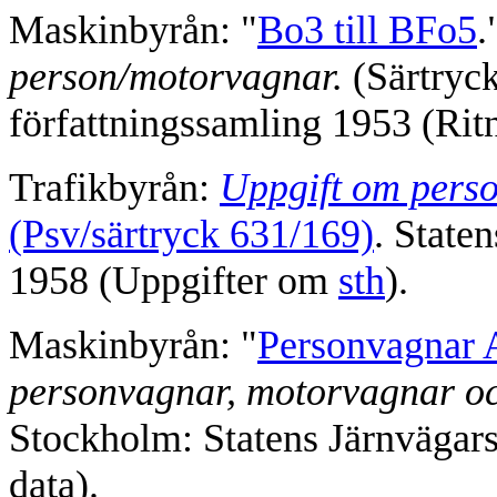
Maskinbyrån: "
Bo3 till BFo5
.
person/motorvagnar.
(Särtryck
författningssamling 1953 (Ritn
Trafikbyrån:
Uppgift om perso
(Psv/särtryck 631/169)
. State
1958 (Uppgifter om
sth
).
Maskinbyrån: "
Personvagnar 
personvagnar, motorvagnar oc
Stockholm: Statens Järnvägars
data).