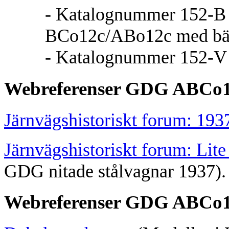
- Katalognummer 152-B B
BCo12c/ABo12c med bäl
- Katalognummer 152-V S
Webreferenser GDG ABCo1 
Järnvägshistoriskt forum: 1937
Järnvägshistoriskt forum: Lit
GDG nitade stålvagnar 1937).
Webreferenser GDG ABCo1 