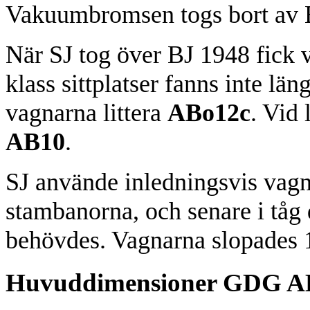
Vakuumbromsen togs bort av B
När SJ tog över BJ 1948 fick 
klass sittplatser fanns inte lä
vagnarna littera
ABo12c
. Vid 
AB10
.
SJ använde inledningsvis vag
stambanorna, och senare i tåg 
behövdes. Vagnarna slopades 
Huvuddimensioner GDG 