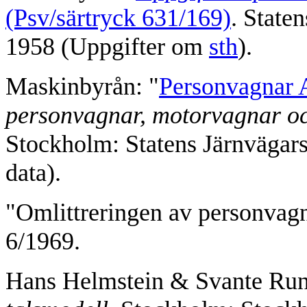
(Psv/särtryck 631/169)
. State
1958 (Uppgifter om
sth
).
Maskinbyrån: "
Personvagnar 
personvagnar, motorvagnar oc
Stockholm: Statens Järnvägars
data).
"Omlittreringen av personvagn
6/1969.
Hans Helmstein & Svante Run