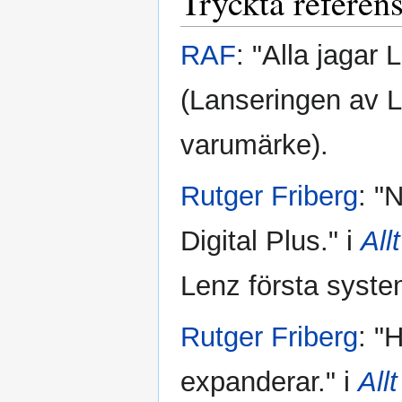
Tryckta referen
RAF
: "Alla jagar 
(Lanseringen av L
varumärke).
Rutger Friberg
: "N
Digital Plus." i
All
Lenz första syst
Rutger Friberg
: "
expanderar." i
All