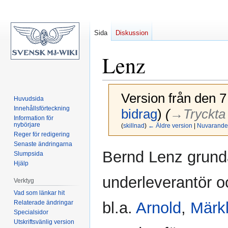
Sida
Diskussion
Lenz
Version från den 7
Huvudsida
Innehållsförteckning
bidrag
)
(
→‎Tryckta
Information för
nybörjare
(
skillnad
)
← Äldre version
|
Nuvarande 
Reger för redigering
Senaste ändringarna
Hoppa
Hoppa
Bernd Lenz grund
Slumpsida
till
till
Hjälp
navigering
sök
underleverantör o
Verktyg
Vad som länkar hit
Relaterade ändringar
bl.a.
Arnold
,
Märkl
Specialsidor
Utskriftsvänlig version