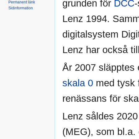
grunden för
DCC
-
Permanent länk
Sidinformation
Lenz 1994. Samma 
digitalsystem Digi
Lenz har också til
År 2007 släpptes 
skala 0
med tysk f
renässans för ska
Lenz såldes 2020 
(MEG), som bl.a. 