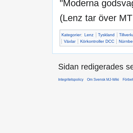
"Moderna godsvag
(Lenz tar över M
Kategorier
:
Lenz
Tyskland
Tillver
Växlar
Körkontroller DCC
Nürnbe
Sidan redigerades se
Integritetspolicy
Om Svensk MJ-Wiki
Förbeh