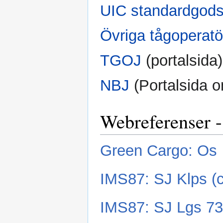
UIC standardgod
Övriga tågoperat
TGOJ
(portalsida)
NBJ
(Portalsida 
Webreferenser -
Green Cargo: Os
IMS87: SJ Klps (c
IMS87: SJ Lgs 7