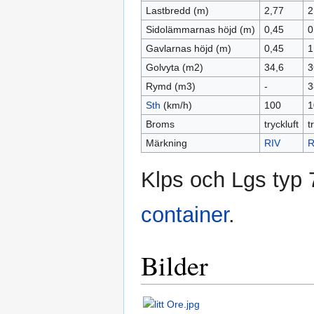
Lastbredd (m)
2,77
2
Sidolämmarnas höjd (m)
0,45
0
Gavlarnas höjd (m)
0,45
1
Golvyta (m2)
34,6
3
Rymd (m3)
-
3
Sth
(km/h)
100
1
Broms
tryckluft
t
Märkning
RIV
R
Klps och Lgs typ 
container
.
Bilder