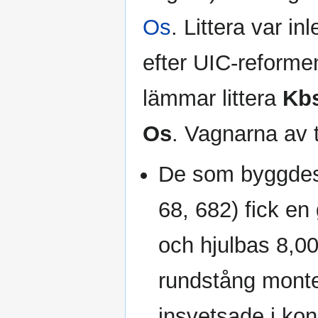
Os
. Littera var i
efter UIC-reform
lämmar littera
Kb
Os
. Vagnarna av 
De som byggdes 
68, 682) fick en
och hjulbas 8,
rundstång monte
insvetsade i kon