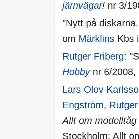
järnvägar
!
nr 3/19
"Nytt på diskarna.
om
Märklins
Kbs 
Rutger Friberg
: "
Hobby
nr 6/2008, 
Lars Olov Karlss
Engström
,
Rutger
Allt om modelltåg 
Stockholm: Allt o