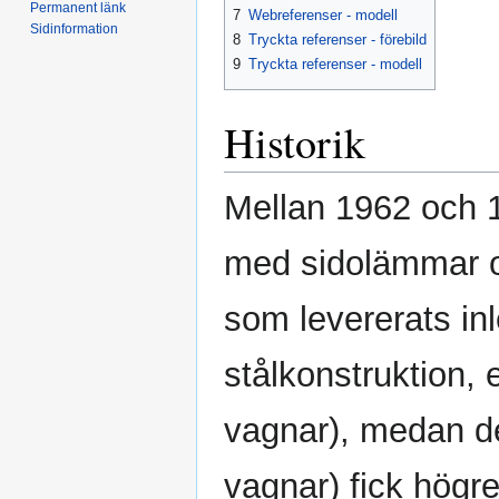
Permanent länk
7
Webreferenser - modell
Sidinformation
8
Tryckta referenser - förebild
9
Tryckta referenser - modell
Historik
Mellan 1962 och 
med sidolämmar oc
som levererats in
stålkonstruktion, 
vagnar), medan de
vagnar) fick högre