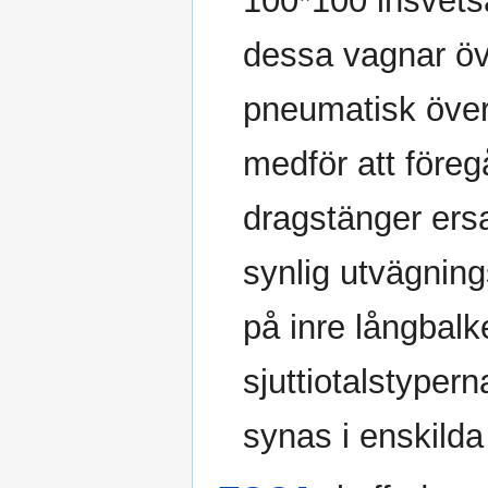
100*100 insvets
dessa vagnar öv
pneumatisk över
medför att före
dragstänger ers
synlig utvägning
på inre långbalk
sjuttiotalstyper
synas i enskilda 