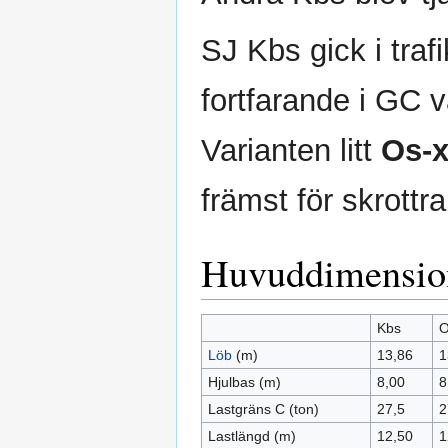
SJ Kbs gick i trafi
fortfarande i GC v
Varianten litt
Os-
främst för skrottr
Huvuddimensio
Kbs
O
Löb
(m)
13,86
1
Hjulbas (m)
8,00
8
Lastgräns C (ton)
27,5
2
Lastlängd (m)
12,50
1