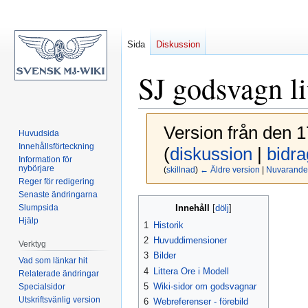
Sida
Diskussion
SJ godsvagn li
Version från den 1
Huvudsida
Innehållsförteckning
(
diskussion
|
bidra
Information för
nybörjare
(
skillnad
)
← Äldre version
|
Nuvarande 
Reger för redigering
Senaste ändringarna
Hoppa
Hoppa
Innehåll
Slumpsida
till
till
Hjälp
1
Historik
navigering
sök
2
Huvuddimensioner
Verktyg
3
Bilder
Vad som länkar hit
4
Littera Ore i Modell
Relaterade ändringar
5
Wiki-sidor om godsvagnar
Specialsidor
Utskriftsvänlig version
6
Webreferenser - förebild