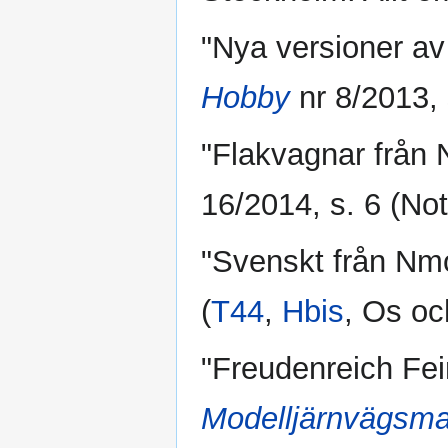
"Nya versioner a
Hobby
nr 8/2013, 
"Flakvagnar från 
16/2014, s. 6 (No
"Svenskt från Nmo
(
T44
,
Hbis
, Os o
"Freudenreich Fei
Modelljärnvägsma