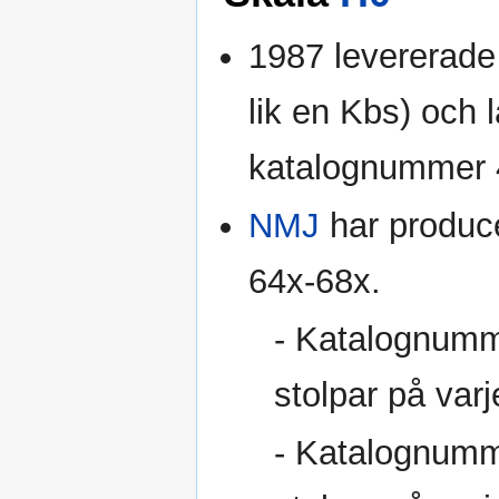
1987 levererad
lik en Kbs) och
katalognummer 
NMJ
har produce
64x-68x.
- Katalognumme
stolpar på var
- Katalognumme