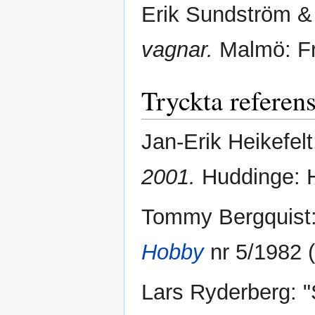
Erik Sundström & 
vagnar.
Malmö: Fra
Tryckta referen
Jan-Erik Heikefel
2001.
Huddinge: H-
Tommy Bergquist: "
Hobby
nr 5/1982 (
Lars Ryderberg: "