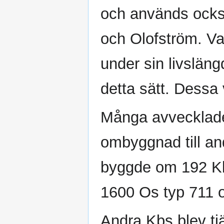
och används ocks
och Olofström. Va
under sin livslän
detta sätt. Dessa
Många avvecklade
ombyggnad till and
byggde om 192 Kb
1600 Os typ 711 o
Andra Kbs blev tj