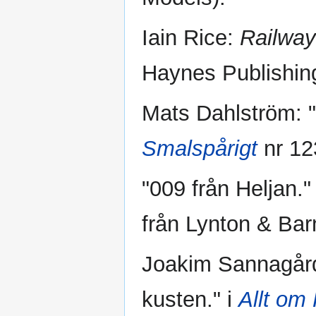
Iain Rice:
Railway
Haynes Publishin
Mats Dahlström: 
Smalspårigt
nr 12
"009 från Heljan."
från Lynton & Bar
Joakim Sannagård
kusten." i
Allt om