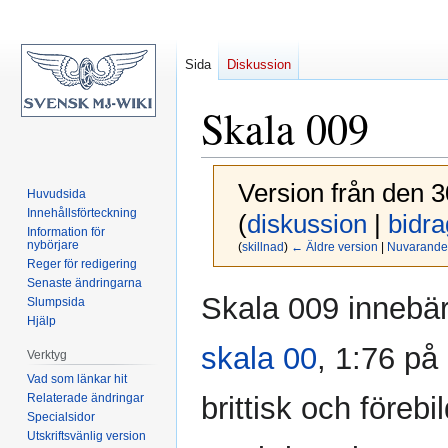
Sida
Diskussion
Skala 009
Version från den 
Huvudsida
Innehållsförteckning
(
diskussion
|
bidra
Information för
nybörjare
(
skillnad
)
← Äldre version
|
Nuvarande 
Reger för redigering
Senaste ändringarna
Hoppa
Hoppa
Skala 009 innebä
Slumpsida
till
till
Hjälp
navigering
sök
skala 00
, 1:76 på
Verktyg
Vad som länkar hit
Relaterade ändringar
brittisk och föreb
Specialsidor
Utskriftsvänlig version