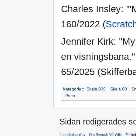
Charles Insley: "'Ma
160/2022 (
Scratc
Jennifer Kirk: "
en visningsbana."
65/2025 (Skifferba
Kategorier
:
Skala 009
Skala 00
Sm
Peco
Sidan redigerades s
Integritetspolicy
Om Svensk MJ-Wiki
Förbeh