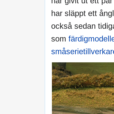
har givit ut ett pa
har släppt ett ång
också sedan tidig
som
färdigmodell
småserietillverkar