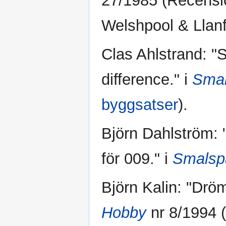
27/1985 (Recensio
Welshpool & Llanfa
Clas Ahlstrand: "S
difference." i
Smal
byggsatser
).
Björn Dahlström: 
för 009." i
Smalspå
Björn Kalin: "Dr
Hobby
nr 8/1994 