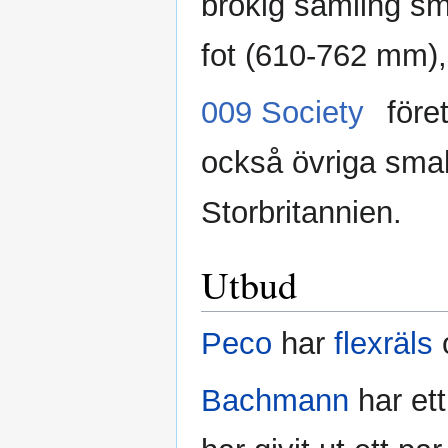
brokig samling s
fot (610-762 mm), a
009 Society
före
också övriga smal
Storbritannien.
Utbud
Peco
har
flexräls
Bachmann
har et