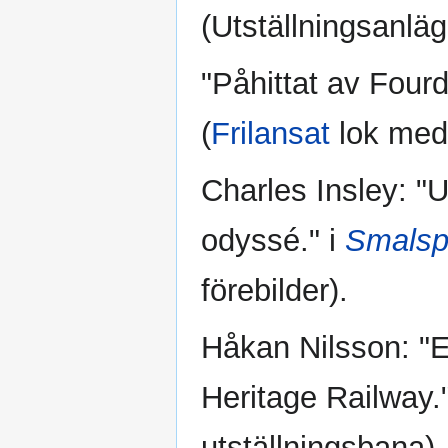
(Utställningsanlä
"Påhittat av Fourd
(
Frilansat
lok me
Charles Insley: "
odyssé." i
Smalsp
förebilder).
Håkan Nilsson: "E
Heritage Railway.
utställningsbana).