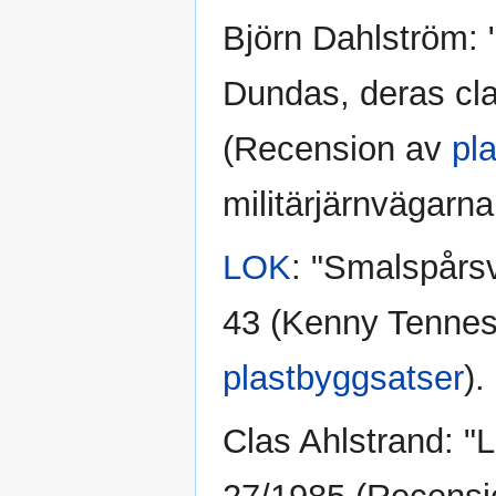
Björn Dahlström: 
Dundas, deras cla
(Recension av
pl
militärjärnvägarna
LOK
: "Smalspårsv
43 (Kenny Tenne
plastbyggsatser
).
Clas Ahlstrand: "