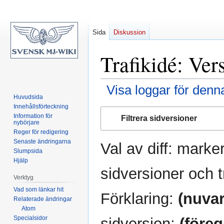
Sida
Diskussion
Trafikidé: Ver
Visa loggar för denn
Huvudsida
Innehållsförteckning
Hoppa
Hoppa
Information för
Filtrera sidversioner
till
till
nybörjare
Reger för redigering
navigering
sök
Senaste ändringarna
Val av diff: marke
Slumpsida
Hjälp
sidversioner och t
Verktyg
Vad som länkar hit
Förklaring:
(nuva
Relaterade ändringar
Atom
Specialsidor
sidversion;
(före