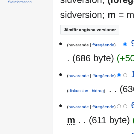
Sidinformation
sidversion;
m
= mi
9
nuvarande
föregående
juni
2026
686 byte
+5
I
1
n
nuvarande
föregående
november
g
2025
‎
63
e
diskussion
bidrag
n
I
r
6
n
nuvarande
föregående
e
juni
g
d
2023
m
611 byte
e
i
n
g
I
r
27