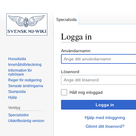
Specialsida
Logga in
Hoppa
Hoppa
Användarnamn
till
till
Huvudsida
navigering
sök
Innehållsförteckning
Information för
Lösenord
nybörjare
Reger för redigering
Senaste ändringarna
Slumpsida
Håll mig inloggad
Hjälp
Logga in
Verktyg
Specialsidor
Hjälp med inloggning
Utskriftsvänlig version
Glömt ditt lösenord?