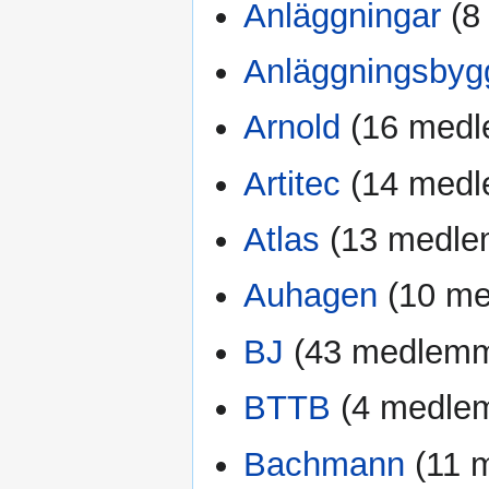
Anläggningar
‏‎ 
Anläggningsbyg
Arnold
‏‎ (16 me
Artitec
‏‎ (14 me
Atlas
‏‎ (13 medl
Auhagen
‏‎ (10 
BJ
‏‎ (43 medlem
BTTB
‏‎ (4 medl
Bachmann
‏‎ (1