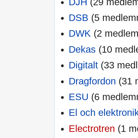
DJH
‏‎ (29 medl
DSB
‏‎ (5 medle
DWK
‏‎ (2 medle
Dekas
‏‎ (10 me
Digitalt
‏‎ (33 me
Dragfordon
‏‎ (3
ESU
‏‎ (6 medle
El och elektroni
Electrotren
‏‎ (1