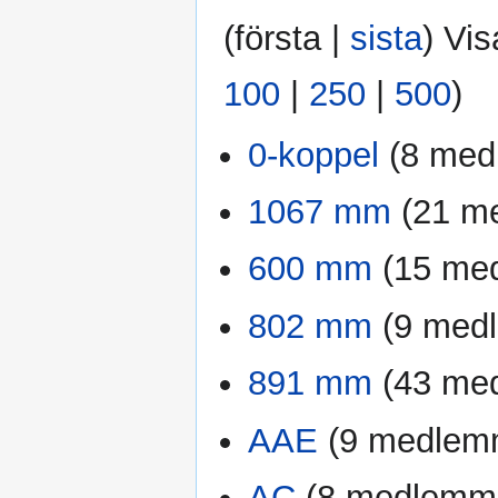
(
första
|
sista
) Vis
100
|
250
|
500
)
0-koppel
‏‎ (8 m
1067 mm
‏‎ (21
600 mm
‏‎ (15 m
802 mm
‏‎ (9 me
891 mm
‏‎ (43 m
AAE
‏‎ (9 medle
AC
‏‎ (8 medlemm