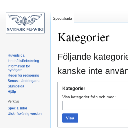
Specialsida
Kategorier
Hoppa
Hoppa
Följande kategorie
Huvudsida
till
till
Innehållsförteckning
navigering
sök
Information för
kanske inte anvä
nybörjare
Reger för redigering
Senaste ändringarna
Slumpsida
Kategorier
Hjälp
Visa kategorier från och med:
Verktyg
Specialsidor
Utskriftsvänlig version
Visa