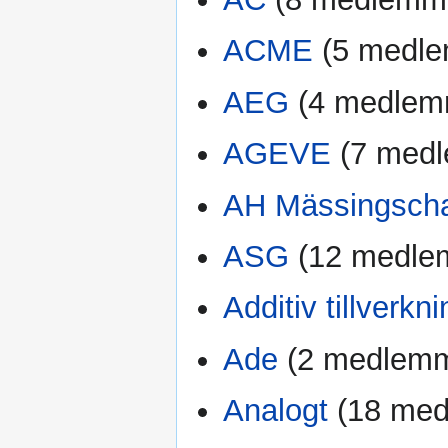
ACME
‏‎ (5 med
AEG
‏‎ (4 medle
AGEVE
‏‎ (7 me
AH Mässingsch
ASG
‏‎ (12 medl
Additiv tillverkn
Ade
‏‎ (2 medlem
Analogt
‏‎ (18 m