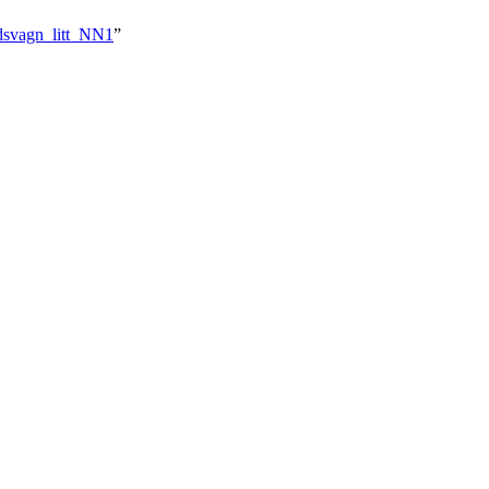
odsvagn_litt_NN1
”