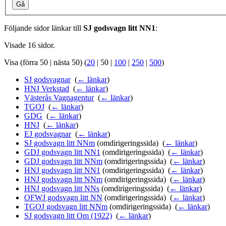
Gå
Följande sidor länkar till
SJ godsvagn litt NN1
:
Visade 16 sidor.
Visa (
förra 50
|
nästa 50
) (
20
|
50
|
100
|
250
|
500
)
SJ godsvagnar
‎
(
← länkar
)
HNJ Verkstad
‎
(
← länkar
)
Västerås Vagnagentur
‎
(
← länkar
)
TGOJ
‎
(
← länkar
)
GDG
‎
(
← länkar
)
HNJ
‎
(
← länkar
)
EJ godsvagnar
‎
(
← länkar
)
SJ godsvagn litt NNm
(omdirigeringssida) ‎
(
← länkar
)
GDJ godsvagn litt NN1
(omdirigeringssida) ‎
(
← länkar
)
GDJ godsvagn litt NNm
(omdirigeringssida) ‎
(
← länkar
)
HNJ godsvagn litt NN1
(omdirigeringssida) ‎
(
← länkar
)
HNJ godsvagn litt NNm
(omdirigeringssida) ‎
(
← länkar
)
HNJ godsvagn litt NNs
(omdirigeringssida) ‎
(
← länkar
)
OFWJ godsvagn litt NN
(omdirigeringssida) ‎
(
← länkar
)
TGOJ godsvagn litt NNm
(omdirigeringssida) ‎
(
← länkar
)
SJ godsvagn litt Om (1922)
‎
(
← länkar
)