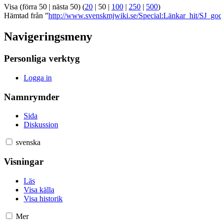
Visa (
förra 50
|
nästa 50
) (
20
|
50
|
100
|
250
|
500
)
Hämtad från ”
http://www.svenskmjwiki.se/Special:Länkar_hit/SJ_g
Navigeringsmeny
Personliga verktyg
Logga in
Namnrymder
Sida
Diskussion
svenska
Visningar
Läs
Visa källa
Visa historik
Mer