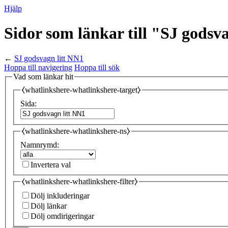
Hjälp
Sidor som länkar till "SJ godsv
←
SJ godsvagn litt NN1
Hoppa till navigering
Hoppa till sök
Vad som länkar hit
⧼whatlinkshere-whatlinkshere-target⧽
Sida:
⧼whatlinkshere-whatlinkshere-ns⧽
Namnrymd:
Invertera val
⧼whatlinkshere-whatlinkshere-filter⧽
Dölj inkluderingar
Dölj länkar
Dölj omdirigeringar