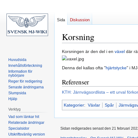
Sida
Diskussion
Korsning
Hoppa
Hoppa
Korsningen är den del i en
växel
där rä
till
till
Huvudsida
navigering
sök
Innehållsförteckning
Denna del kallas ofta "
hjärtstycke
" i M
Information för
nybörjare
Referenser
Reger för redigering
Senaste ändringarna
KTH: Järnvägsordlista – ett urval förko
Slumpsida
Hjälp
Kategorier
:
Växlar
Spår
Järnvägs
Verktyg
Vad som länkar hit
Relaterade ändringar
Specialsidor
Sidan redigerades senast den 21 februari 2022
Utskriftsvänlig version