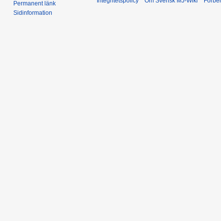
Integritetspolicy
Om Svensk MJ-Wiki
Förbeh
Permanent länk
Sidinformation