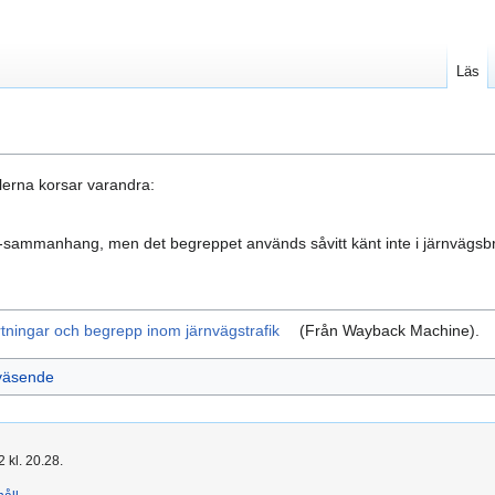
Läs
lerna korsar varandra:
J-sammanhang, men det begreppet används såvitt känt inte i järnvägs
rtningar och begrepp inom järnvägstrafik
(Från Wayback Machine).
väsende
 kl. 20.28.