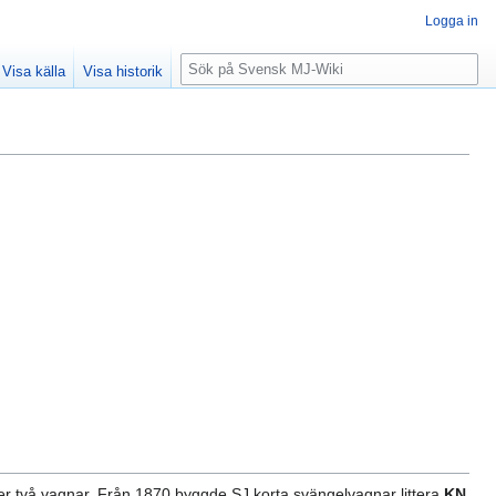
Logga in
Sök
Visa källa
Visa historik
över två vagnar. Från 1870 byggde SJ korta svängelvagnar littera
KN