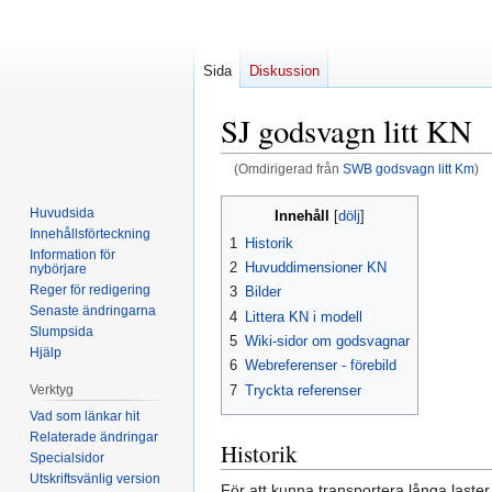
Sida
Diskussion
SJ godsvagn litt KN
(Omdirigerad från
SWB godsvagn litt Km
)
Hoppa
Hoppa
Huvudsida
Innehåll
till
till
Innehållsförteckning
1
Historik
navigering
sök
Information för
2
Huvuddimensioner KN
nybörjare
Reger för redigering
3
Bilder
Senaste ändringarna
4
Littera KN i modell
Slumpsida
5
Wiki-sidor om godsvagnar
Hjälp
6
Webreferenser - förebild
7
Tryckta referenser
Verktyg
Vad som länkar hit
Relaterade ändringar
Historik
Specialsidor
Utskriftsvänlig version
För att kunna transportera långa laster