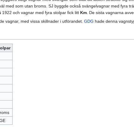
åväl med som utan broms. SJ byggde också svängelvagnar med fyra träs
ä
1922 och vagnar med fyra stolpar fick litt
Km
. De sista vagnarna avve
e vagnar, med vissa skillnader i utförandet.
GDG
hade denna vagnstyp i
tolpar
broms
IGE