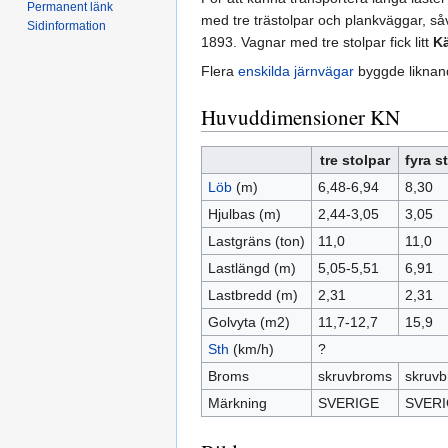
Permanent länk
med tre trästolpar och plankväggar, s
Sidinformation
1893. Vagnar med tre stolpar fick litt
K
Flera
enskilda järnvägar
byggde liknand
Huvuddimensioner KN
tre stolpar
fyra s
Löb
(m)
6,48-6,94
8,30
Hjulbas (m)
2,44-3,05
3,05
Lastgräns (ton)
11,0
11,0
Lastlängd (m)
5,05-5,51
6,91
Lastbredd (m)
2,31
2,31
Golvyta (m2)
11,7-12,7
15,9
Sth
(km/h)
?
Broms
skruvbroms
skruv
Märkning
SVERIGE
SVER