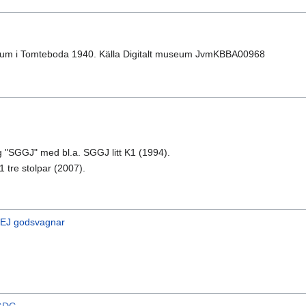
eum i Tomteboda 1940. Källa Digitalt museum JvmKBBA00968
"SGGJ" med bl.a. SGGJ litt K1 (1994).
 tre stolpar (2007).
EJ godsvagnar
 GDG