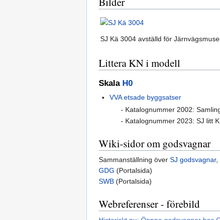
Bilder
SJ Kä 3004 avställd för Järnvägsmus
Littera KN i modell
Skala
H0
VVA
etsade byggsatser
- Katalognummer 2002: Samling 
- Katalognummer 2023: SJ litt K1
Wiki-sidor om godsvagnar
Sammanställning över
SJ godsvagnar
,
GDG
(Portalsida)
SWB
(Portalsida)
Webreferenser - förebild
Historiskt.nu: Öppna godsvagnar hos