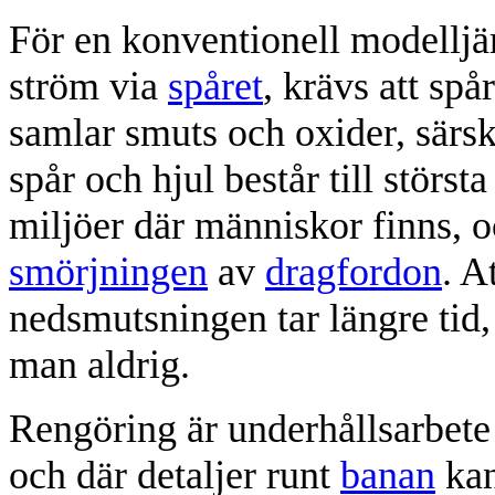
För en konventionell modelljä
ström via
spåret
, krävs att spå
samlar smuts och oxider, särsk
spår och hjul består till störs
miljöer där människor finns, 
smörjningen
av
dragfordon
. A
nedsmutsningen tar längre tid,
man aldrig.
Rengöring är underhållsarbete s
och där detaljer runt
banan
kan