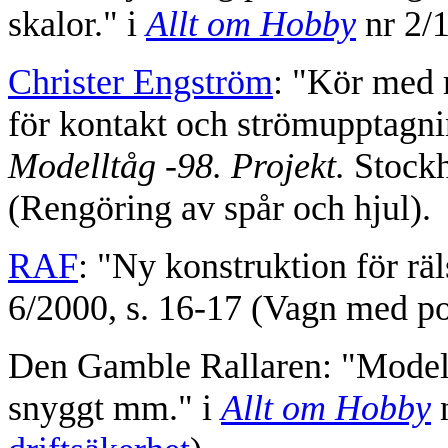
skalor." i
Allt om Hobby
nr 2/1
Christer Engström
: "Kör med 
för kontakt och strömupptagnin
Modelltåg -98. Projekt.
Stockh
(Rengöring av spår och hjul).
RAF
: "Ny konstruktion för rä
6/2000, s. 16-17 (Vagn med pol
Den Gamble Rallaren: "Model
snyggt mm." i
Allt om Hobby
n