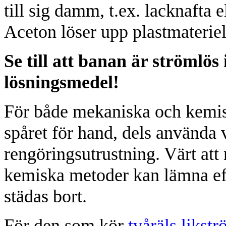
till sig damm, t.ex. lacknafta
Aceton löser upp plastmateriel,
Se till att banan är strömlö
lösningsmedel!
För både mekaniska och kemis
spåret för hand, dels använda
rengöringsutrustning. Värt att
kemiska metoder kan lämna eft
städas bort.
För den som kör
tvåräls likst