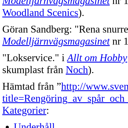
Modelljärnvägsmagasinet
nr 1
Woodland Scenics
).
Göran Sandberg: "Rena snurren
Modelljärnvägsmagasinet
nr 1
"Lokservice." i
Allt om Hobby
skumplast från
Noch
).
Hämtad från ”
http://www.sve
title=Rengöring_av_spår_och
Kategorier
:
Underhåll