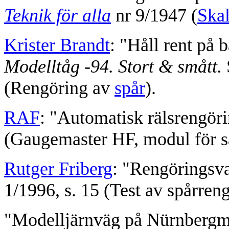
Teknik för alla
nr 9/1947 (
Skal
Krister Brandt
: "Håll rent på 
Modelltåg -94. Stort & smått.
(Rengöring av
spår
).
RAF
: "Automatisk rälsrengöri
(Gaugemaster HF, modul för s
Rutger Friberg
: "Rengöringsv
1/1996, s. 15 (Test av spårren
"Modelljärnväg på Nürnbergmä