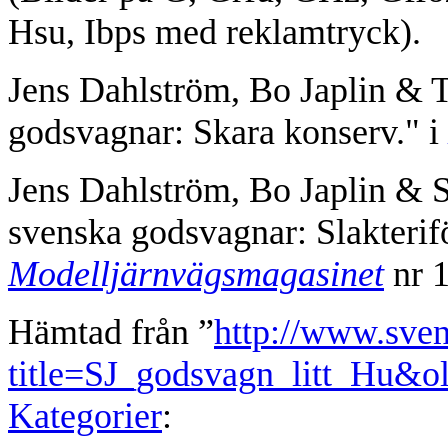
Hsu, Ibps med reklamtryck).
Jens Dahlström, Bo Japlin &
godsvagnar: Skara konserv." i
Jens Dahlström, Bo Japlin & 
svenska godsvagnar: Slakterif
Modelljärnvägsmagasinet
nr 1
Hämtad från ”
http://www.sve
title=SJ_godsvagn_litt_Hu&o
Kategorier
: