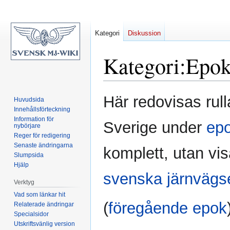
Kategori
Diskussion
Kategori
:
Epok
Hoppa
Hoppa
Här redovisas rul
Huvudsida
till
till
Innehållsförteckning
navigering
sök
Information för
Sverige under
epo
nybörjare
Reger för redigering
Senaste ändringarna
komplett, utan vis
Slumpsida
Hjälp
svenska järnvägs
Verktyg
Vad som länkar hit
(
föregående epok
Relaterade ändringar
Specialsidor
Utskriftsvänlig version