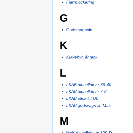
Fjärrblockering
G
Godsmagasin
K
Kyrkebyn ånglok
L
LKAB diesellok nr 36-40
LKAB diesellok nr 7-8
LKAB ellok litt Ub
LKAB godsvagn litt Mas
M
MaK diesellok typ 800-D