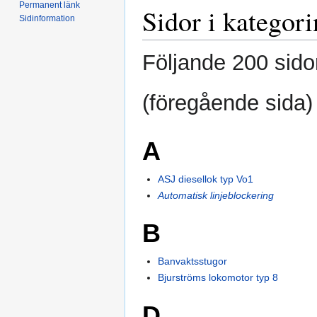
Permanent länk
Sidor i kategor
Sidinformation
Följande 200 sidor
(föregående sida) 
A
ASJ diesellok typ Vo1
Automatisk linjeblockering
B
Banvaktsstugor
Bjurströms lokomotor typ 8
D