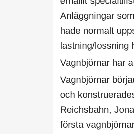
erhållit specialti
Anläggningar so
hade normalt upps
lastning/lossning h
Vagnbjörnar har an
Vagnbjörnar börja
och konstruerades
Reichsbahn, Jona
första vagnbjörna