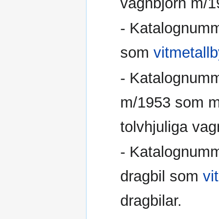
vagnbjörn m/
- Katalognumm
som
vitmetall
- Katalognumm
m/1953 som mä
tolvhjuliga vag
- Katalognum
dragbil som
vi
dragbilar.