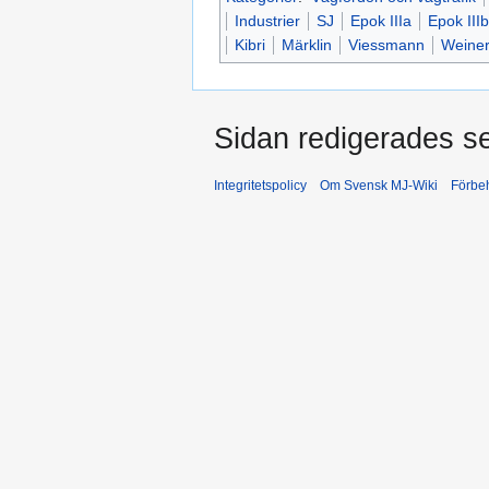
Industrier
SJ
Epok IIIa
Epok IIIb
Kibri
Märklin
Viessmann
Weiner
Sidan redigerades s
Integritetspolicy
Om Svensk MJ-Wiki
Förbeh