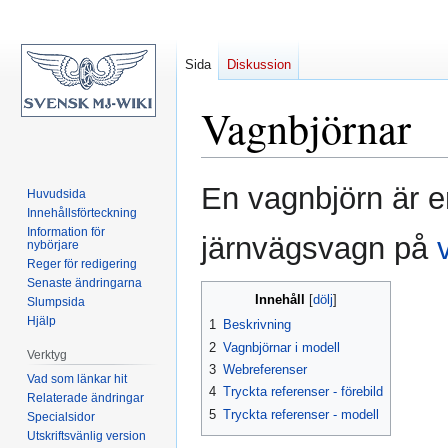
Sida
Diskussion
Vagnbjörnar
Hoppa
Hoppa
En vagnbjörn är en
Huvudsida
till
till
Innehållsförteckning
navigering
sök
Information för
järnvägsvagn på
nybörjare
Reger för redigering
Senaste ändringarna
Innehåll
Slumpsida
Hjälp
1
Beskrivning
2
Vagnbjörnar i modell
Verktyg
3
Webreferenser
Vad som länkar hit
4
Tryckta referenser - förebild
Relaterade ändringar
5
Tryckta referenser - modell
Specialsidor
Utskriftsvänlig version