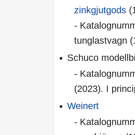
zinkgjutgods
(
- Katalognumm
tunglastvagn (
Schuco modellbi
- Katalognumm
(2023). I prin
Weinert
- Katalognumm