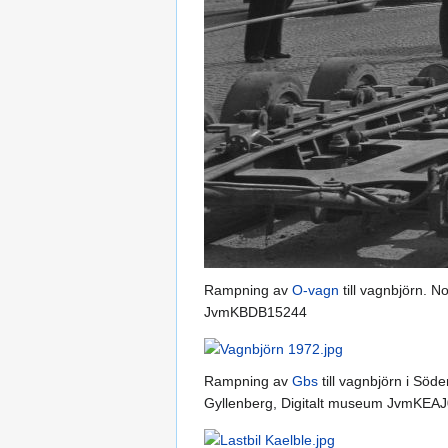
Rampning av
O-vagn
till vagnbjörn. 
JvmKBDB15244
Rampning av
Gbs
till vagnbjörn i Söd
Gyllenberg, Digitalt museum JvmKEA