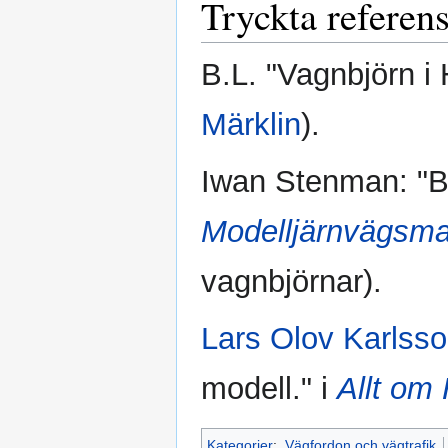
Tryckta referen
B.L. "Vagnbjörn i 
Märklin
).
Iwan Stenman: "Bjö
Modelljärnvägsma
vagnbjörnar).
Lars Olov Karlss
modell." i
Allt om
Kategorier
:
Vägfordon och vägtrafik