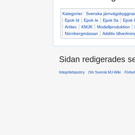
Kategorier
:
Svenska järnvägsbyggna
Epok Id
Epok Ie
Epok IIa
Epok I
Artitec
KMJK
Modellproduktion
Nürnbergmässan
Additiv tillverknin
Sidan redigerades se
Integritetspolicy
Om Svensk MJ-Wiki
Förbeh