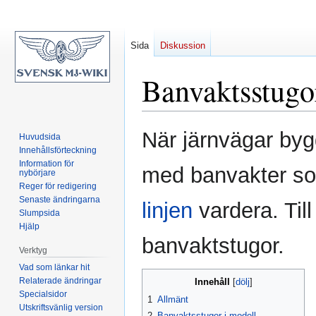
Sida
Diskussion
Banvaktsstugo
Hoppa
Hoppa
När järnvägar by
Huvudsida
till
till
Innehållsförteckning
navigering
sök
Information för
med banvakter so
nybörjare
Reger för redigering
Senaste ändringarna
linjen
vardera. Til
Slumpsida
Hjälp
banvaktstugor.
Verktyg
Vad som länkar hit
Relaterade ändringar
Innehåll
Specialsidor
1
Allmänt
Utskriftsvänlig version
2
Banvaktsstugor i modell