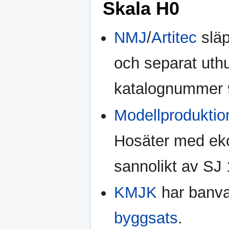
Skala H0
NMJ
/
Artitec
släp
och separat uth
katalognummer 
Modellproduktio
Hosäter med e
sannolikt av SJ 
KMJK
har banva
byggsats
.