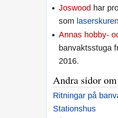
Joswood
har pr
som
laserskure
Annas hobby- o
banvaktsstuga 
2016.
Andra sidor om
Ritningar på banv
Stationshus