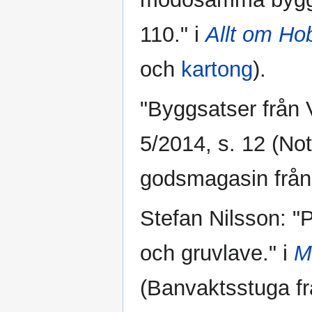
110." i
Allt om Ho
och
kartong
).
"Byggsatser från 
5/2014, s. 12 (No
godsmagasin frå
Stefan Nilsson: 
och gruvlave." i
M
(Banvaktsstuga f