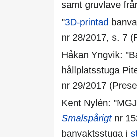
samt gruvlave frå
"
3D-printad
banvak
nr 28/2017, s. 7 
Håkan Yngvik: "B
hållplatsstuga Pit
nr 29/2017 (Prese
Kent Nylén: "MGJ
Smalspårigt
nr 15
banvaktsstuga i
s