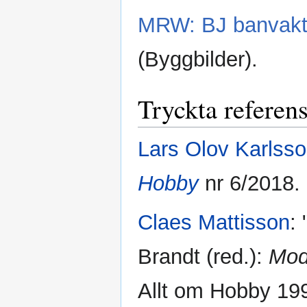
MRW: BJ banvakts
(Byggbilder).
Tryckta referen
Lars Olov Karlss
Hobby
nr 6/2018.
Claes Mattisson
:
Brandt (red.):
Mod
Allt om Hobby 199