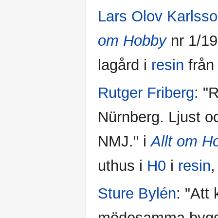
Lars Olov Karlss
om Hobby
nr 1/19
lagård i
resin
frå
Rutger Friberg
: "
Nürnberg. Ljust o
NMJ." i
Allt om H
uthus i
H0
i
resin
,
Sture Bylén
: "Att
mödosamma bygga