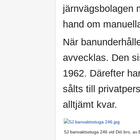
järnvägsbolagen mo
hand om manuell
När banunderhåll
avvecklas. Den s
1962. Därefter ha
sålts till privatp
alltjämt kvar.
SJ banvaktsstuga 246 vid Diö bro, a