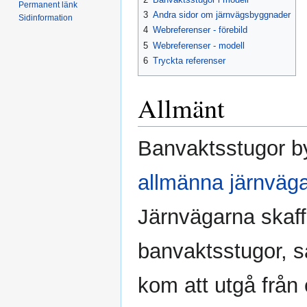
Permanent länk
3
Andra sidor om järnvägsbyggnader
Sidinformation
4
Webreferenser - förebild
5
Webreferenser - modell
6
Tryckta referenser
Allmänt
Banvaktsstugor b
allmänna järnväg
Järnvägarna skaffa
banvaktsstugor, s
kom att utgå från 