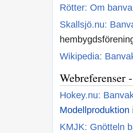
Rötter: Om banva
Skallsjö.nu: Banv
hembygdsförening
Wikipedia: Banva
Webreferenser -
Hokey.nu: Banva
Modellproduktion
KMJK: Gnötteln b