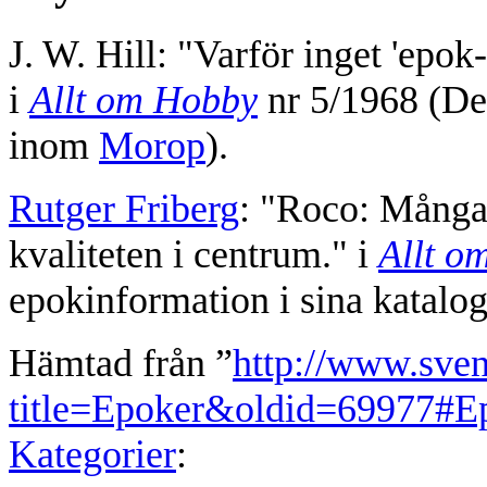
J. W. Hill: "Varför inget 'epok
i
Allt om Hobby
nr 5/1968 (De
inom
Morop
).
Rutger Friberg
: "Roco: Många 
kvaliteten i centrum." i
Allt o
epokinformation i sina katalog
Hämtad från ”
http://www.sve
title=Epoker&oldid=69977#E
Kategorier
: