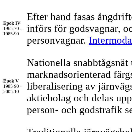
Efter hand fasas ångdrifte
Epok IV
införs för godsvagnar, oc
1965-70 -
1985-90
personvagnar.
Intermodal
Nationella snabbtågsnät u
marknadsorienterad färgs
Epok V
liberalisering av järnväg
1985-90 -
2005-10
aktiebolag och delas upp
person- och godstrafik s