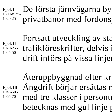
De första järnvägarna b
Epok I
1800-talet -
privatbanor med fordonsp
1920-25
Fortsatt utveckling av s
Epok II
trafikföreskrifter, delvis 
1920-25 -
1945-50
drift införs på vissa linje
Återuppbyggnad efter kr
Ångdrift börjar ersättas 
Epok III
1945-50 -
med tre klasser i persont
1965-70
betecknas med gul linje 