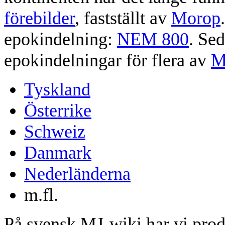
förebilder
, fastställt av
Morop
epokindelning:
NEM 800
. Sed
epokindelningar för flera av
M
Tyskland
Österrike
Schweiz
Danmark
Nederländerna
m.fl.
På svensk MJ-wiki har vi produ