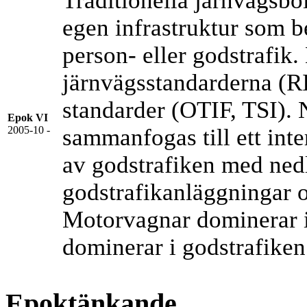
Traditionella järnvägsbol
egen infrastruktur som be
person- eller godstrafik.
järnvägsstandarderna (RI
standarder (OTIF, TSI). 
Epok VI
2005-10 -
sammanfogas till ett int
av godstrafiken med ne
godstrafikanläggningar o
Motorvagnar dominerar 
dominerar i godstrafiken
Epoktänkande