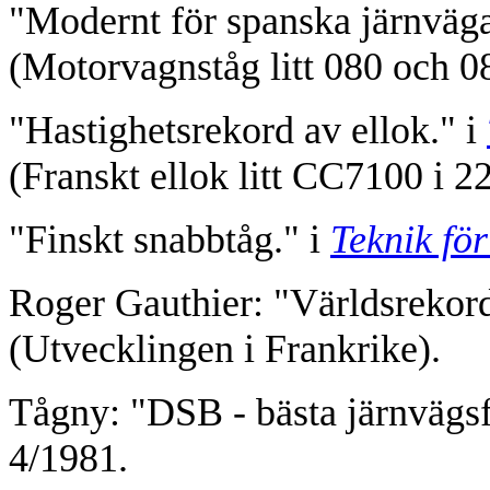
"Modernt för spanska järnväga
(Motorvagnståg litt 080 och 08
"Hastighetsrekord av ellok." i
(Franskt ellok litt CC7100 i 2
"Finskt snabbtåg." i
Teknik för
Roger Gauthier: "Världsrekord
(Utvecklingen i Frankrike).
Tågny: "DSB - bästa järnvägsf
4/1981.