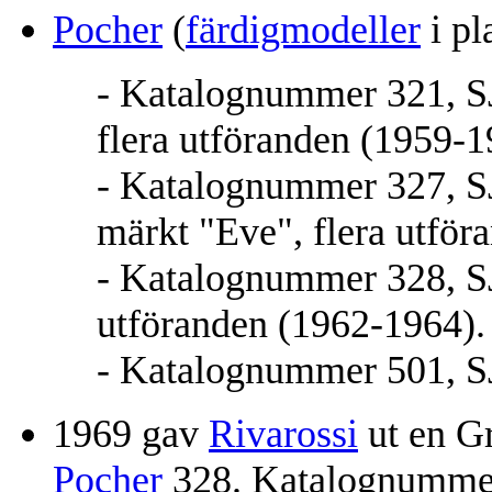
Pocher
(
färdigmodeller
i pla
- Katalognummer 321, SJ 
flera utföranden (1959-1
- Katalognummer 327, SJ
märkt "Eve", flera utför
- Katalognummer 328, SJ 
utföranden (1962-1964).
- Katalognummer 501, SJ
1969 gav
Rivarossi
ut en Gr
Pocher
328. Katalognumme