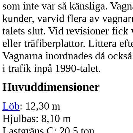
som inte var så känsliga. Vagn
kunder, varvid flera av vagna
talets slut. Vid revisioner fic
eller träfiberplattor. Littera 
Vagnarna inordnades då också
i trafik inpå 1990-talet.
Huvuddimensioner
Löb
: 12,30 m
Hjulbas: 8,10 m
Lastgräns C: 20,5 ton