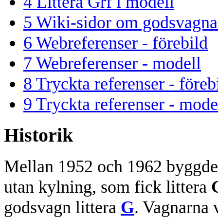
4
Littera Grf i modell
5
Wiki-sidor om godsvagna
6
Webreferenser - förebild
7
Webreferenser - modell
8
Tryckta referenser - föreb
9
Tryckta referenser - mode
Historik
Mellan 1952 och 1962 byggde
utan kylning, som fick littera
godsvagn littera
G
. Vagnarna 