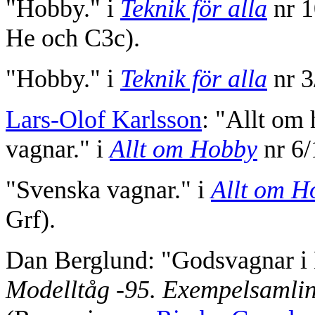
"Hobby." i
Teknik för alla
nr 1
He och C3c).
"Hobby." i
Teknik för alla
nr 3
Lars-Olof Karlsson
: "Allt om
vagnar." i
Allt om Hobby
nr 6/
"Svenska vagnar." i
Allt om H
Grf).
Dan Berglund: "Godsvagnar i H0
Modelltåg -95. Exempelsamlin