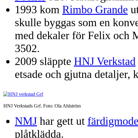
1993 kom
Rimbo Grande
u
skulle byggas som en konve
med dekaler för Felix och
3502.
2009 släppte
HNJ Verkstad
etsade och gjutna detaljer
HNJ Verkstads Grf. Foto: Ola Ahlström
NMJ
har gett ut
färdigmode
plåtklädda.