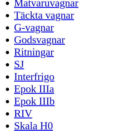
Matvaruvagnar
Täckta vagnar
G-vagnar
Godsvagnar
Ritningar
SJ
Interfrigo
Epok IIIa
Epok IIIb
RIV
Skala H0