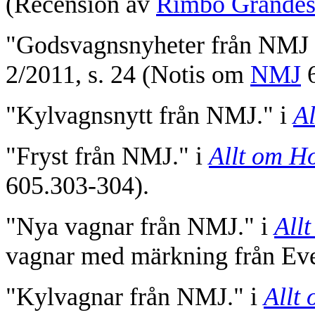
(Recension av
Rimbo Grande
"Godsvagnsnyheter från NMJ i
2/2011, s. 24 (Notis om
NMJ
6
"Kylvagnsnytt från NMJ." i
A
"Fryst från NMJ." i
Allt om H
605.303-304).
"Nya vagnar från NMJ." i
All
vagnar med märkning från Eve,
"Kylvagnar från NMJ." i
Allt