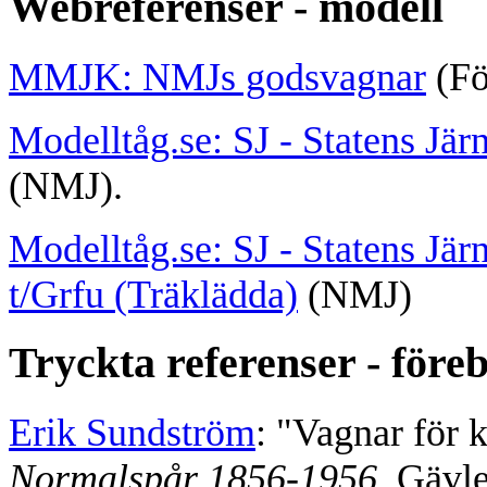
Webreferenser - modell
MMJK: NMJs godsvagnar
(Fö
Modelltåg.se: SJ - Statens Järn
(NMJ).
Modelltåg.se: SJ - Statens Järn
t/Grfu (Träklädda)
(NMJ)
Tryckta referenser - föreb
Erik Sundström
: "Vagnar för 
Normalspår 1856-1956.
Gävle: