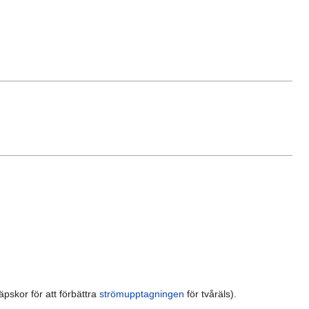
.
skor för att förbättra
strömupptagningen
för tvåräls).