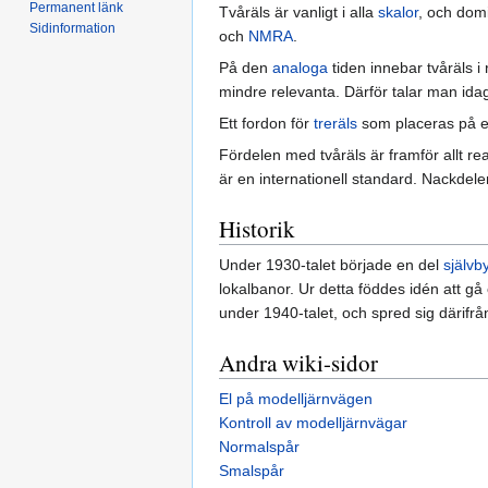
Permanent länk
Tvåräls är vanligt i alla
skalor
, och dom
Sidinformation
och
NMRA
.
På den
analoga
tiden innebar tvåräls 
mindre relevanta. Därför talar man ida
Ett fordon för
treräls
som placeras på e
Fördelen med tvåräls är framför allt r
är en internationell standard. Nackdele
Historik
Under 1930-talet började en del
självb
lokalbanor. Ur detta föddes idén att gå ö
under 1940-talet, och spred sig därifr
Andra wiki-sidor
El på modelljärnvägen
Kontroll av modelljärnvägar
Normalspår
Smalspår