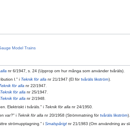
 Gauge Model Trains
alla
nr 6/1947, s. 24 (Upprop om hur många som använder tvåräls).
bution I." i
Teknik för alla
nr 21/1947 (El för
tvåräls likström
).
Teknik för alla
nr 22/1947.
Teknik för alla
nr 25/1947.
Teknik för alla
nr 2/1948.
. Elektriskt i tvåräls." i
Teknik för alla
nr 24/1950.
en var?" i
Teknik för alla
nr 20/1958 (Strömmatning för
tvåräls likström
)
ättre strömupptagning." i
Smalspårigt
nr 21/1983 (Om användning av släp