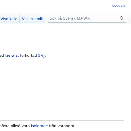
Logga in
Sök
Visa källa
Visa historik
med
treräls
, förkortad
3R
).
 måste alltså vara
isolerade
från varandra.