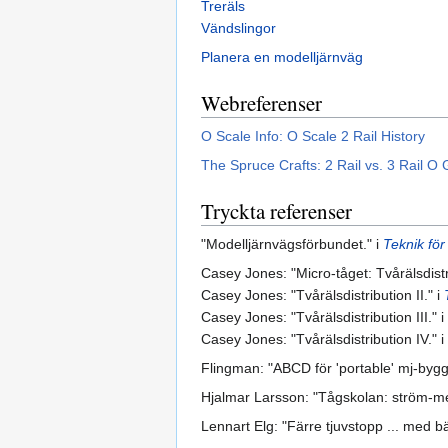
Treräls
Vändslingor
Planera en modelljärnväg
Webreferenser
O Scale Info: O Scale 2 Rail History
The Spruce Crafts: 2 Rail vs. 3 Rail O
Tryckta referenser
"Modelljärnvägsförbundet." i
Teknik för 
Casey Jones: "Micro-tåget: Tvårälsdistri
Casey Jones: "Tvårälsdistribution II." i
Casey Jones: "Tvårälsdistribution III." i
Casey Jones: "Tvårälsdistribution IV." i
Flingman: "ABCD för 'portable' mj-byggen
Hjalmar Larsson: "Tågskolan: ström-m
Lennart Elg: "Färre tjuvstopp ... med b