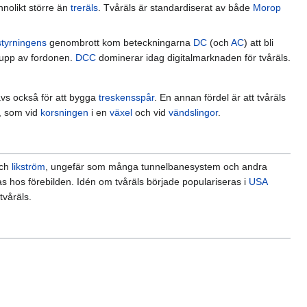
nnolikt större än
treräls
. Tvåräls är standardiserat av både
Morop
lstyrningens
genombrott kom beteckningarna
DC
(och
AC
) att bli
 upp av fordonen.
DCC
dominerar idag digitalmarknaden för tvåräls.
ävs också för att bygga
treskensspår
. En annan fördel är att tvåräls
, som vid
korsningen
i en
växel
och vid
vändslingor
.
och
likström
, ungefär som många tunnelbanesystem och andra
 hos förebilden. Idén om tvåräls började populariseras i
USA
tvåräls.