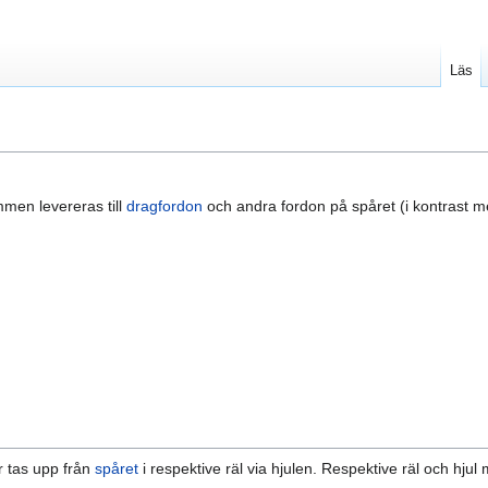
Läs
men levereras till
dragfordon
och andra fordon på spåret (i kontrast 
r tas upp från
spåret
i respektive räl via hjulen. Respektive räl och hjul