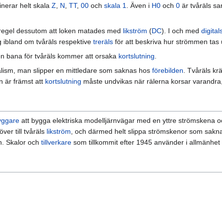
inerar helt skala
Z
,
N
,
TT
,
00
och
skala 1
. Även i
H0
och
0
är tvåräls sa
i regel dessutom att loken matades med
likström
(
DC
). I och med
digita
g ibland om tvåräls respektive
treräls
för att beskriva hur strömmen tas
n bana för tvåräls kommer att orsaka
kortslutning
.
ealism, man slipper en mittledare som saknas hos
förebilden
. Tvåräls kr
n är främst att
kortslutning
måste undvikas när rälerna korsar varandra
yggare
att bygga elektriska modelljärnvägar med en yttre strömskena 
ver till tvåräls
likström
, och därmed helt slippa strömskenor som saknas
ån. Skalor och
tillverkare
som tillkommit efter 1945 använder i allmänhet 