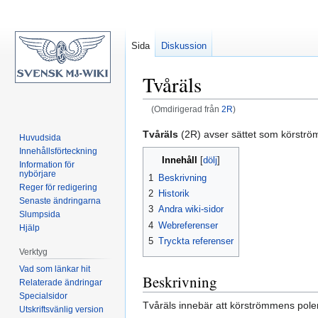
Sida
Diskussion
Tvåräls
(Omdirigerad från
2R
)
Hoppa
Hoppa
Tvåräls
(2R) avser sättet som körström
Huvudsida
till
till
Innehållsförteckning
Innehåll
navigering
sök
Information för
nybörjare
1
Beskrivning
Reger för redigering
2
Historik
Senaste ändringarna
3
Andra wiki-sidor
Slumpsida
4
Webreferenser
Hjälp
5
Tryckta referenser
Verktyg
Vad som länkar hit
Beskrivning
Relaterade ändringar
Specialsidor
Tvåräls innebär att körströmmens pole
Utskriftsvänlig version