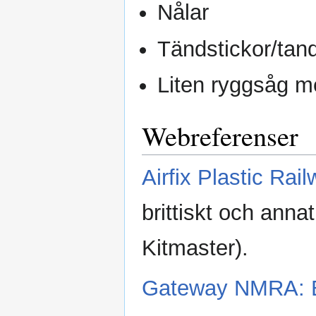
Nålar
Tändstickor/tand
Liten ryggsåg m
Webreferenser
Airfix Plastic Rail
brittiskt och anna
Kitmaster).
Gateway NMRA: Bas