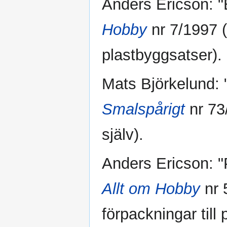
Anders Ericson: "B
Hobby
nr 7/1997 
plastbyggsatser).
Mats Björkelund: 
Smalspårigt
nr 73
själv).
Anders Ericson: "Pl
Allt om Hobby
nr 
förpackningar till