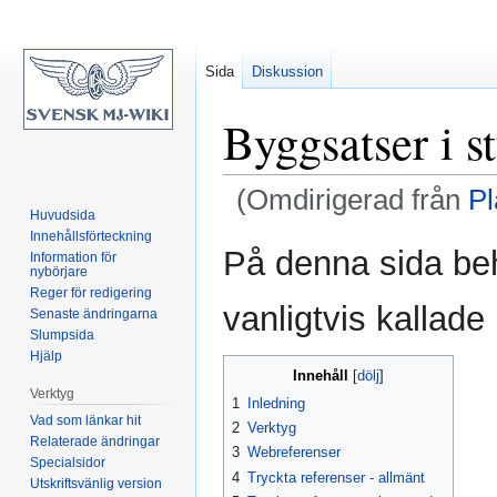
Sida
Diskussion
Byggsatser i s
(Omdirigerad från
Pl
Huvudsida
Innehållsförteckning
Hoppa
Hoppa
På denna sida be
Information för
till
till
nybörjare
Reger för redigering
navigering
sök
vanligtvis kallade
Senaste ändringarna
Slumpsida
Hjälp
Innehåll
Verktyg
1
Inledning
Vad som länkar hit
2
Verktyg
Relaterade ändringar
3
Webreferenser
Specialsidor
4
Tryckta referenser - allmänt
Utskriftsvänlig version