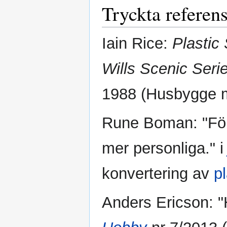
Tryckta referen
Iain Rice:
Plastic
Wills Scenic Seri
1988 (Husbygge
Rune Boman: "Fö
mer personliga." 
konvertering av
p
Anders Ericson: "