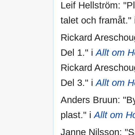
Leif Hellström: "P
talet och framåt." 
Rickard Areschoug
Del 1." i
Allt om 
Rickard Areschoug
Del 3." i
Allt om 
Anders Bruun: "B
plast." i
Allt om H
Janne Nilsson: "S