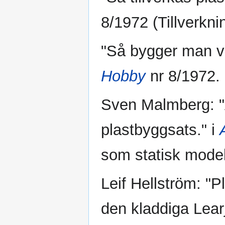
8/1972 (Tillverkn
"Så bygger man v
Hobby
nr 8/1972.
Sven Malmberg: "
plastbyggsats." i
som statisk model
Leif Hellström: "P
den kladdiga Learj