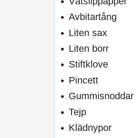
Våtslippapper
Avbitartång
Liten sax
Liten borr
Stiftklove
Pincett
Gummisnoddar
Tejp
Klädnypor