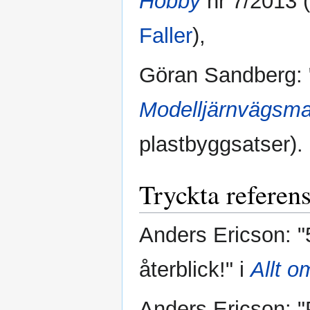
Hobby
nr 7/2013 
Faller
),
Göran Sandberg: "
Modelljärnvägsma
plastbyggsatser).
Tryckta referens
Anders Ericson: "5
återblick!" i
Allt 
Anders Ericson: "P