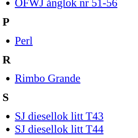
OFWJ ånglok nr 51-56
P
Perl
R
Rimbo Grande
S
SJ diesellok litt T43
SJ diesellok litt T44